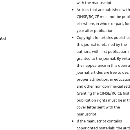
with the manuscript.
Articles that are published with
CJNSE/RCJCÉ must not be publ
elsewhere, in whole or part, fo
year after publication.
Copyright for articles published
éal
this journal is retained by the
authors, with first publication 
granted to the journal. By virtu
their appearance in this open 
journal, articles are free to use,
proper attribution, in educatio
and other non-commercial sett
Granting the CJNSE/RCJCÉ first
publication rights must be in t
cover letter sent with the
manuscript.
If the manuscript contains
copyrighted materials, the aut