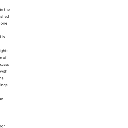
in the
ished
r one
 in
rights
e of
access
 with
nal
ings.
he
hor