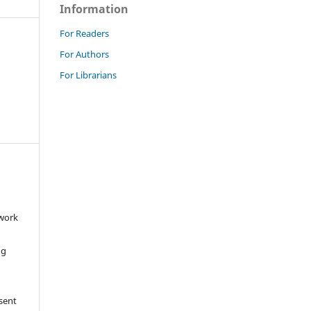
Information
For Readers
For Authors
For Librarians
 work
ng
 sent