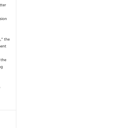
tter
ssion
,” the
ment
 the
ng
e