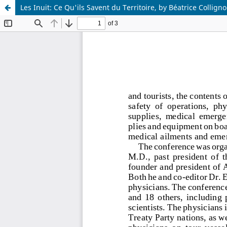
Les Inuit: Ce Qu'ils Savent du Territoire, by Béatrice Collign